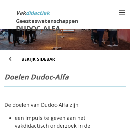
Direct
naar
Vak
didactiek
Na
het
Geesteswetenschappen
inhoud
DUDOC-ALFA
BEKIJK SIDEBAR
Doelen Dudoc-Alfa
De doelen van Dudoc-Alfa zijn:
een impuls te geven aan het
vakdidactisch onderzoek in de