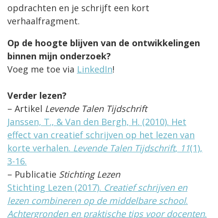
opdrachten en je schrijft een kort
verhaalfragment.
Op de hoogte blijven van de ontwikkelingen
binnen mijn onderzoek?
Voeg me toe via
LinkedIn
!
Verder lezen?
– Artikel
Levende Talen Tijdschrift
Janssen, T., & Van den Bergh, H. (2010). Het
effect van creatief schrijven op het lezen van
korte verhalen.
Levende Talen Tijdschrift
,
11
(1),
3-16.
– Publicatie
Stichting Lezen
Stichting Lezen (2017).
Creatief schrijven en
lezen combineren op de middelbare school
.
Achtergronden en praktische tips voor docenten
.