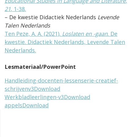
Educational Studies in Language and Literature
,
21
, 1-38.
– De kwestie Didactiek Nederlands
Levende
Talen Nederlands
Ten Peze, A. A. (2021).
Loslaten en -gaan
. De
kwestie. Didactiek Nederlands, Levende Talen
Nederlands.
Lesmateriaal/PowerPoint
Handleiding-docenten-lessenserie-creatief-
schrijvenv3
Download
Werkbladleerlingen-v3
Download
appels
Download