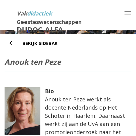
Direct
naar
Vak
didactiek
Na
het
Geesteswetenschappen
inhoud
DUDOC-ALFA
BEKIJK SIDEBAR
Anouk ten Peze
Bio
Anouk ten Peze werkt als
docente Nederlands op Het
Schoter in Haarlem. Daarnaast
werkt zij aan de UvA aan een
promotieonderzoek naar het