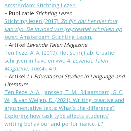
Amsterdam: Stichting Lezen.
– Publicatie
Stichting Lezen
Stichting lezen (2017).
Zo fijn dat het niet fout
kan zijn. De invloed van (re)creatief schrijven op
lezen
. Amsterdam: Stichting Lezen.
– Artikel
Levende Talen Magazine
Ten Peze, A. A. (2019). Het schrijflab: Creatief
schrijven in havo en vwo 4.
Levende Talen
Magazine
,
106
(4), 4-9.
– Artikel
L1 Educational Studies in Language and
Literature
Ten Peze, A. A., Janssen, T. M., Rijlaarsdam, G. C.
W., & van Weijen, D. (2021). Writing creative and
argumentative texts: What’s the difference?
Exploring how task type affects students’
writing behaviour and performance.
L1