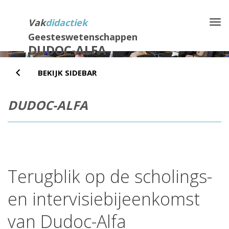
Direct
naar
Vak
didactiek
Na
het
Geesteswetenschappen
inhoud
DUDOC-ALFA
BEKIJK SIDEBAR
DUDOC-ALFA
Terugblik op de scholings-
en intervisiebijeenkomst
van Dudoc-Alfa